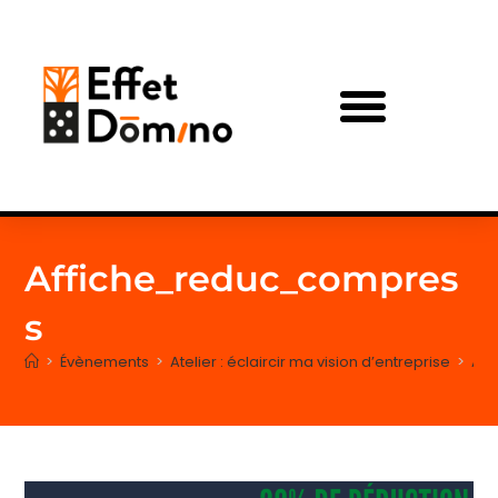
Affiche_reduc_compres
s
>
Évènements
>
Atelier : éclaircir ma vision d’entreprise
>
Aff