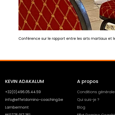
Conférence sur le rapport entre les arts martiaux et 
KEVIN ADAKALUM
A propos
+32(0)496.05.44.59
Conditions générale
info@effetdomino-coaching.be
Qui suis-je ?
Lambermont
Blog
BE0775.917.351
Effet Domino Coach