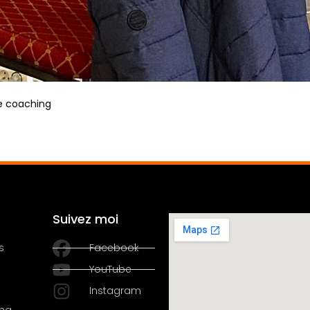
le coaching
Suivez moi
s
Facebook
YouTube
Instagram
ing