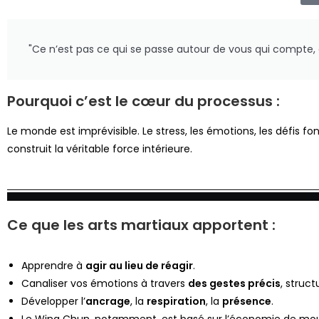
"Ce n’est pas ce qui se passe autour de vous qui compte
Pourquoi c’est le cœur du processus :
Le monde est imprévisible. Le stress, les émotions, les défis 
construit la véritable force intérieure.
Ce que les arts martiaux apportent :
Apprendre à
agir au lieu de réagir
.
Canaliser vos émotions à travers
des gestes précis
, struct
Développer l’
ancrage
, la
respiration
, la
présence
.
Le Wing Chun, notamment, est basé sur l’économie de mou