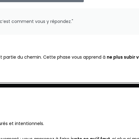
, c’est comment vous y répondez."
font partie du chemin. Cette phase vous apprend à
ne plus subir 
urés et intentionnels.
vement : vous apprenez à faire
juste ce qu’il faut
, ni plus ni mo