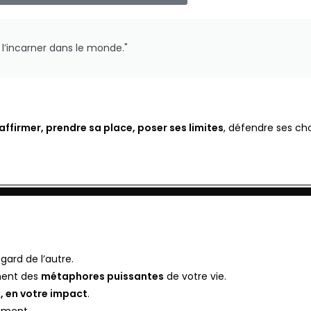
r l’incarner dans le monde."
’affirmer, prendre sa place, poser ses limites
, défendre ses cho
regard de l’autre.
nnent des
métaphores puissantes
de votre vie.
x, en votre impact
.
ement.